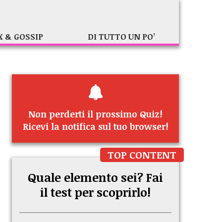
X & GOSSIP
DI TUTTO UN PO’
Non perderti il prossimo Quiz!
Ricevi la notifica sul tuo browser!
TOP CONTENT
Quale elemento sei? Fai
il test per scoprirlo!